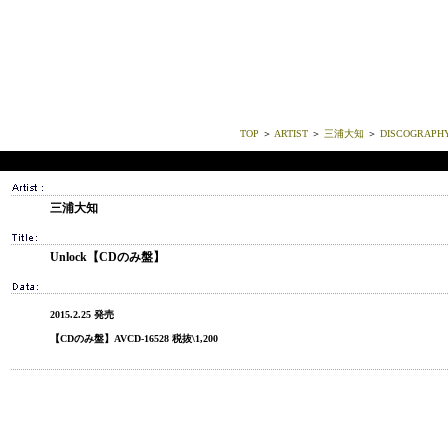
TOP
＞
ARTIST
＞
三浦大知
＞
DISCOGRAPH
三浦大知
Unlock【CDのみ盤】
2015.2.25 発売
【CDのみ盤】AVCD-16528 税抜\1,200