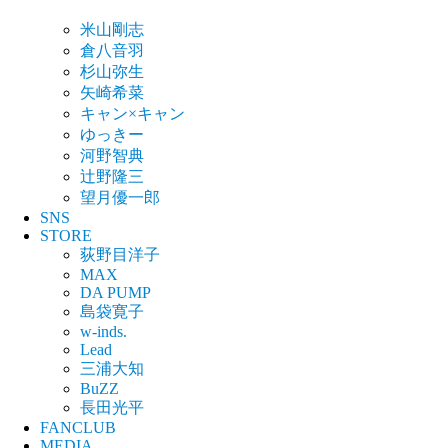
米山剛志
倉八音羽
杉山弥生
矢崎希菜
キャン×キャン
ゆっきー
河野智典
辻野隆三
望月優一郎
SNS
STORE
荻野目洋子
MAX
DA PUMP
島袋寛子
w-inds.
Lead
三浦大知
BuZZ
長田光平
FANCLUB
MEDIA