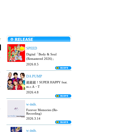
Y
SPEED
Digital「Body & Soul
(Remastered 2026)」
2026.8.5
DA PUMP
超超超！SUPER HAPPY feat.
m.c.A・T
2026.4.8
w-inds.
Forever Memories (Re-
Recording)
2026.3.14
w-inds.