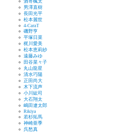
酒寄楓太
男澤直樹
長田光平
松本麗世
4-CaraT
磯野亨
平塚日菜
梶川愛美
松本恵莉紗
遠藤みゆ
田谷菜々子
丸山龍星
清水巧陽
正田尚大
木下流声
小川紘司
大石翔太
嶋田遼太郎
Rikiya
若杉拓馬
神崎亜季
呉愁真