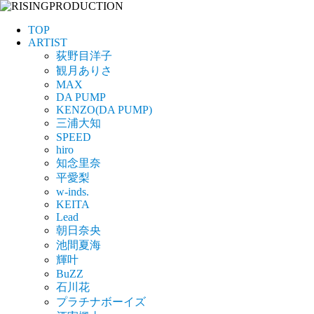
TOP
ARTIST
荻野目洋子
観月ありさ
MAX
DA PUMP
KENZO(DA PUMP)
三浦大知
SPEED
hiro
知念里奈
平愛梨
w-inds.
KEITA
Lead
朝日奈央
池間夏海
輝叶
BuZZ
石川花
プラチナボーイズ