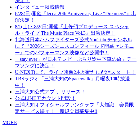
決定！
インタビュー掲載情報
6/28(日)開催『lecca 20th Anniversary Live "Dreamers"』出
演決定！
8/1(土)・8/2(日)開催『上條頌プロデュース スペシャ
ル・ライブ The Music Place Vol.3』出演決定！
北海道日本ハムファイターズ公式YouTubeチャンネル
にて『2026シーズンエスコンフィールド開幕セレモニ
ー』でのパフォーマンス映像など公開中！
「stay ever」が日本テレビ「ぶらり途中下車の旅」テー
マソングに決定！
U-NEXTにて、ライブ映像2本が新たに配信スタート！
TBSラジオ「三浦大知のSpacewalk」月曜夜10時放送
中！
三浦大知公式アプリ リリース！
公式LINEアカウント開設！
三浦大知オフィシャルファンクラブ「大知識」会員限
定サービス続々！ 新規会員募集中!!
MORE