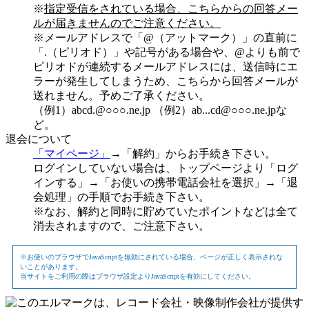
※
指定受信をされている場合、こちらからの回答メー
ルが届きませんのでご注意ください。
※メールアドレスで「@（アットマーク）」の直前に
「.（ピリオド）」や記号がある場合や、@よりも前で
ピリオドが連続するメールアドレスには、送信時にエ
ラーが発生してしまうため、こちらから回答メールが
送れません。予めご了承ください。
（例1）abcd.@○○○.ne.jp （例2）ab...cd@○○○.ne.jpな
ど。
退会について
「マイページ」
→「解約」からお手続き下さい。
ログインしていない場合は、トップページより「ログ
インする」→「お使いの携帯電話会社を選択」→「退
会処理」の手順でお手続き下さい。
※なお、解約と同時に貯めていたポイントなどは全て
消去されますので、ご注意下さい。
※お使いのブラウザでJavaScriptを無効にされている場合、ページが正しく表示されな
いことがあります。
当サイトをご利用の際はブラウザ設定よりJavaScriptを有効にしてください。