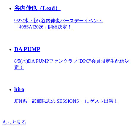
谷内伸也（Lead）
9/23(水・祝) 谷内伸也バースデーイベント
「408SAI2026」開催決定！
DA PUMP
8/5(水)DA PUMPファンクラブ“DPC”会員限定生配信決
定！
hiro
JFN系「武部聡志の SESSIONS 」にゲスト出演！
もっと見る