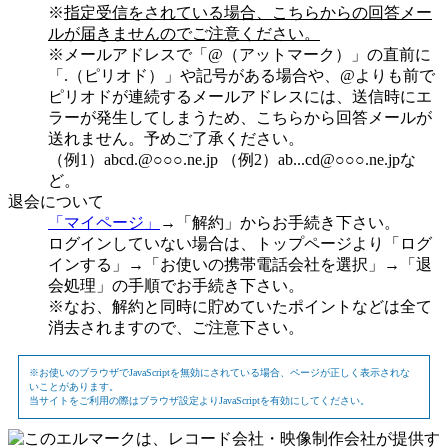
※
指定受信をされている場合、こちらからの回答メー
ルが届きませんのでご注意ください。
※メールアドレスで「@（アットマーク）」の直前に
「.（ピリオド）」や記号がある場合や、@よりも前で
ピリオドが連続するメールアドレスには、送信時にエ
ラーが発生してしまうため、こちらから回答メールが
送れません。予めご了承ください。
（例1）abcd.@○○○.ne.jp （例2）ab...cd@○○○.ne.jpな
ど。
退会について
「マイページ」
→「解約」からお手続き下さい。
ログインしていない場合は、トップページより「ログ
インする」→「お使いの携帯電話会社を選択」→「退
会処理」の手順でお手続き下さい。
※なお、解約と同時に貯めていたポイントなどは全て
消去されますので、ご注意下さい。
※お使いのブラウザでJavaScriptを無効にされている場合、ページが正しく表示されな
いことがあります。
当サイトをご利用の際はブラウザ設定よりJavaScriptを有効にしてください。