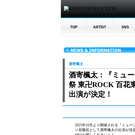
TOP
ARTIST
SNS
酒寄楓太
酒寄楓太：『ミュ
祭 東卍ROCK 
出演が決定！
2025年10月より開催される『ミュ
ツ⾕隆役として酒寄楓太の出演が決
ぜひお越しください！！