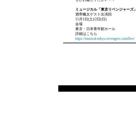
ミュージカル「東京リベンジャーズ」
酒寄楓太ゲスト出演回
11月1日(土)/2日(日)
会場
東京・⽇本⻘年館ホール
詳細はこちら
https://musical-tokyo-revengers.com/live/