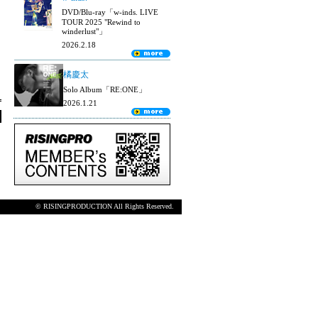
DVD/Blu-ray「w-inds. LIVE
TOUR 2025 "Rewind to
winderlust"」
2026.2.18
橘慶太
Solo Album「RE:ONE」
2026.1.21
© RISINGPRODUCTION All Rights Reserved.