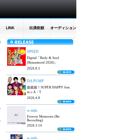
LINK
出演依頼
オーディション
N
SPEED
Digital「Body & Soul
(Remastered 2026)」
2026.8.5
DA PUMP
超超超！SUPER HAPPY feat.
m.c.A・T
2026.4.8
w-inds.
Forever Memories (Re-
Recording)
2026.3.14
w-inds.