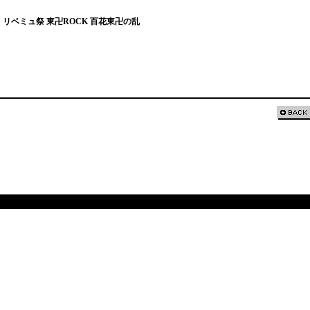
リベミュ祭 東卍ROCK 百花東卍の乱