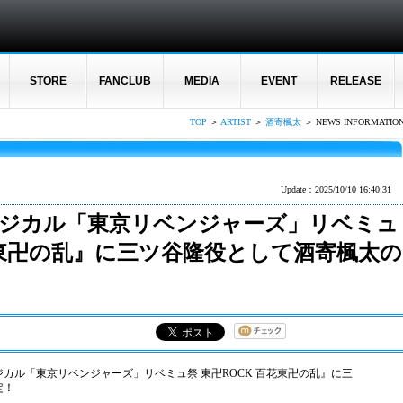
STORE
FANCLUB
MEDIA
EVENT
RELEASE
TOP
＞
ARTIST
＞
酒寄楓太
＞ NEWS INFORMATIO
Update：2025/10/10 16:40:31
ージカル「東京リベンジャーズ」リベミュ
百花東卍の乱』に三ツ⾕隆役として酒寄楓太の
ージカル「東京リベンジャーズ」リベミュ祭 東卍ROCK 百花東卍の乱』に三
定！