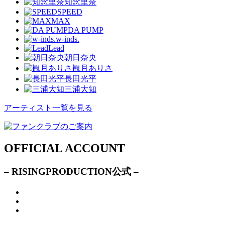
知念里奈
SPEED
MAX
DA PUMP
w-inds.
Lead
朝日奈央
観月ありさ
長田光平
三浦大知
アーティスト一覧を見る
OFFICIAL ACCOUNT
– RISINGPRODUCTION公式 –