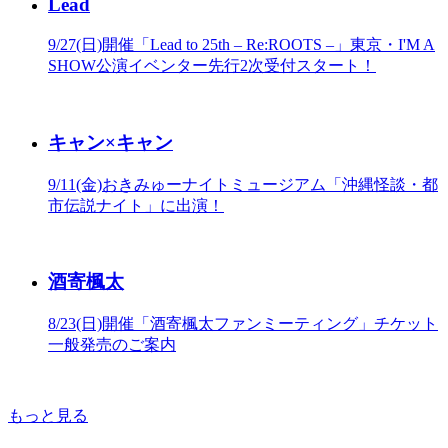
Lead
9/27(日)開催「Lead to 25th – Re:ROOTS –」東京・I'M A
SHOW公演イベンター先行2次受付スタート！
キャン×キャン
9/11(金)おきみゅーナイトミュージアム「沖縄怪談・都
市伝説ナイト」に出演！
酒寄楓太
8/23(日)開催「酒寄楓太ファンミーティング」チケット
一般発売のご案内
もっと見る