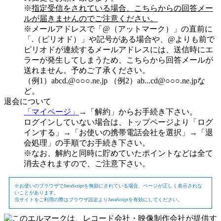
※
指定受信をされている場合、こちらからの回答メー
ルが届きませんのでご注意ください。
※メールアドレスで「@（アットマーク）」の直前に
「.（ピリオド）」や記号がある場合や、@よりも前で
ピリオドが連続するメールアドレスには、送信時にエ
ラーが発生してしまうため、こちらから回答メールが
送れません。予めご了承ください。
（例1）abcd.@○○○.ne.jp （例2）ab...cd@○○○.ne.jpな
ど。
退会について
「マイページ」
→「解約」からお手続き下さい。
ログインしていない場合は、トップページより「ログ
インする」→「お使いの携帯電話会社を選択」→「退
会処理」の手順でお手続き下さい。
※なお、解約と同時に貯めていたポイントなどは全て
消去されますので、ご注意下さい。
※お使いのブラウザでJavaScriptを無効にされている場合、ページが正しく表示されな
いことがあります。
当サイトをご利用の際はブラウザ設定よりJavaScriptを有効にしてください。