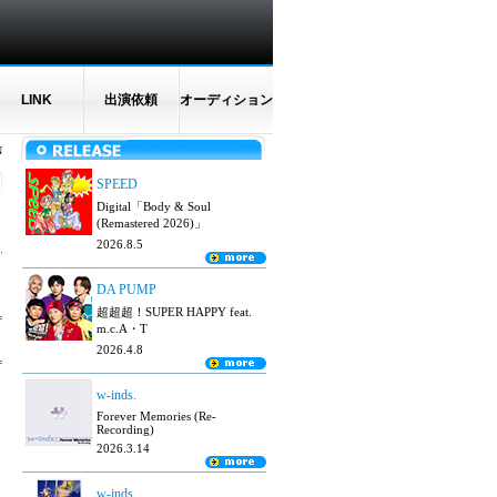
LINK
出演依頼
オーディション
N
SPEED
Digital「Body & Soul
(Remastered 2026)」
2026.8.5
DA PUMP
超超超！SUPER HAPPY feat.
m.c.A・T
2026.4.8
w-inds.
Forever Memories (Re-
Recording)
2026.3.14
w-inds.