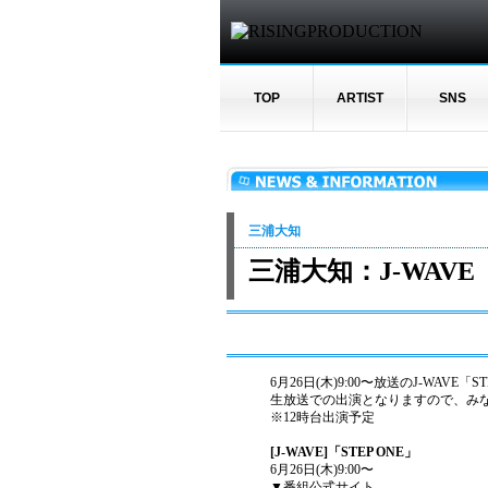
TOP
ARTIST
SNS
三浦大知
三浦大知：J-WAVE
6月26日(木)9:00〜放送のJ-WAV
生放送での出演となりますので、み
※12時台出演予定
[J-WAVE]「STEP ONE」
6月26日(木)9:00〜
▼番組公式サイト