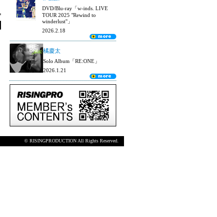
DVD/Blu-ray「w-inds. LIVE
TOUR 2025 "Rewind to
winderlust"」
2026.2.18
橘慶太
Solo Album「RE:ONE」
2026.1.21
© RISINGPRODUCTION All Rights Reserved.