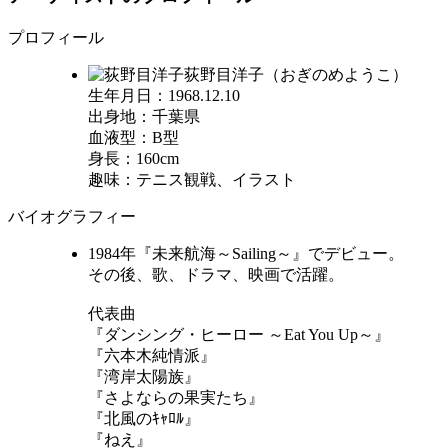
プロフィール
荻野目洋子（おぎのめようこ）
生年月日：1968.12.10
出身地：千葉県
血液型：B型
身長：160cm
趣味：テニス観戦、イラスト
バイオグラフィー
1984年『未来航海～Sailing～』でデビュー。
その後、歌、ドラマ、映画で活躍。
代表曲
『ダンシング・ヒーロー ～Eat You Up～』
『六本木純情派』
『湾岸太陽族』
『さよならの果実たち』
『北風のｷｬﾛﾙ』
『ねえ』