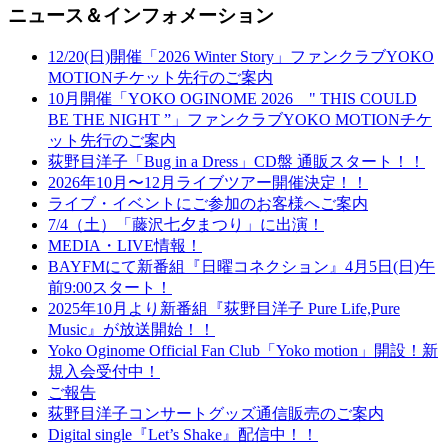
ニュース＆インフォメーション
12/20(日)開催「2026 Winter Story」ファンクラブYOKO
MOTIONチケット先行のご案内
10月開催「YOKO OGINOME 2026 " THIS COULD
BE THE NIGHT ”」ファンクラブYOKO MOTIONチケ
ット先行のご案内
荻野目洋子「Bug in a Dress」CD盤 通販スタート！！
2026年10月〜12月ライブツアー開催決定！！
ライブ・イベントにご参加のお客様へご案内
7/4（土）「藤沢七夕まつり」に出演！
MEDIA・LIVE情報！
BAYFMにて新番組『日曜コネクション』4月5日(日)午
前9:00スタート！
2025年10月より新番組『荻野目洋子 Pure Life,Pure
Music』が放送開始！！
Yoko Oginome Official Fan Club「Yoko motion」開設！新
規入会受付中！
ご報告
荻野目洋子コンサートグッズ通信販売のご案内
Digital single『Let’s Shake』配信中！！