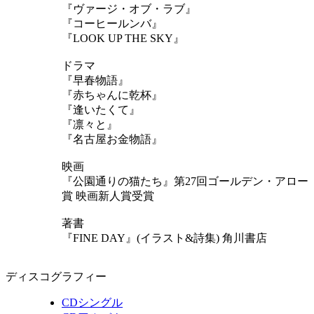
『ヴァージ・オブ・ラブ』
『コーヒールンバ』
『LOOK UP THE SKY』
ドラマ
『早春物語』
『赤ちゃんに乾杯』
『逢いたくて』
『凛々と』
『名古屋お金物語』
映画
『公園通りの猫たち』第27回ゴールデン・アロー
賞 映画新人賞受賞
著書
『FINE DAY』(イラスト&詩集) 角川書店
ディスコグラフィー
CDシングル