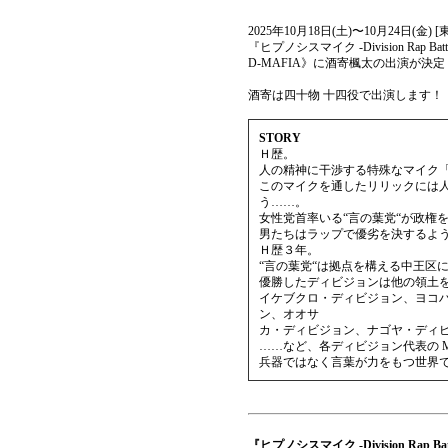
2025年10月18日(土)〜10月24日(金) [
『ヒプノシスマイク -Division Rap Battle-』
D-MAFIA》に酒寄楓太の出演が決定
酒寄は四十物 十四役で出演します！
STORY
Ｈ歴。
人の精神に干渉する特殊なマイク
このマイクを通したリリックには
う……。
女性党首率いる“言の葉党“が政権
男たちはラップで優劣を決するよ
Ｈ歴３年。
“言の葉党“は拠点を構える中王区
優勝したディビジョンは他の領土
イケブクロ・ディビジョン、ヨコ
ン、オオサ
カ・ディビジョン、ナゴヤ・ディ
……など、各ディビジョン代表の 
兵器ではなく言葉が力をもつ世界
『ヒプノシスマイク -Division Rap Battle-