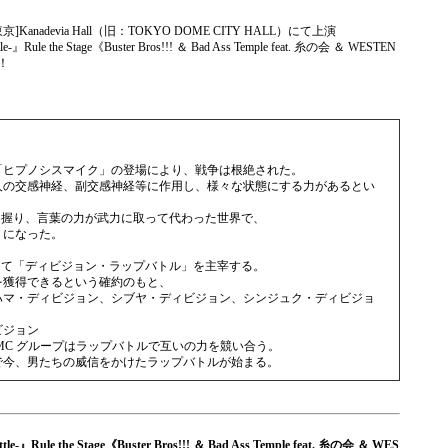
東京]Kanadevia Hall（旧：TOKYO DOME CITY HALL）にて上演
Rule the Stage《Buster Bros!!! ＆ Bad Ass Temple feat. 糸の会 ＆ WESTEN
！
「ヒプノシスマイク」の登場により、戦争は根絶された。
人の交感神経、副交感神経等に作用し、様々な状態にする力があるとい
を握り、言葉の力が武力に取って代わった世界で、
うになった。
にて「ディビジョン・ラップバトル」を主宰する。
を獲得できるという確約のもと、
ハマ・ディビジョン、シブヤ・ディビジョン、シンジュク・ディビジョ
ビジョン
MC グループはラップバトルで互いの力を競い合う。
で今、男たちの威信をかけたラップバトルが始まる。
』Rule the Stage《Buster Bros!!! ＆ Bad Ass Temple feat. 糸の会 ＆ WES