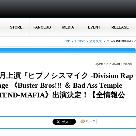
STORE
FANCLUB
MEDIA
EVENT
RELEASE
TOP
＞
ARTIST
＞
酒寄楓太
＞ NEWS INFORMATIO
Update：2025/07/01 18:05:00
月上演『ヒプノシスマイク -Division Rap
tage 《Buster Bros!!! ＆ Bad Ass Temple
WESTEND-MAFIA》出演決定！【全情報公