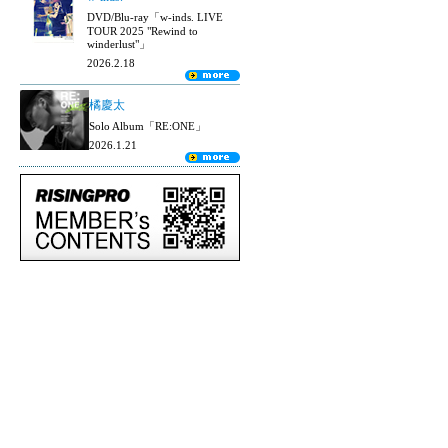
DVD/Blu-ray「w-inds. LIVE
TOUR 2025 "Rewind to
winderlust"」
2026.2.18
橘慶太
Solo Album「RE:ONE」
2026.1.21