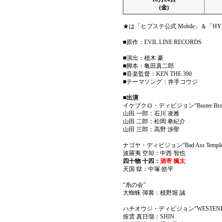
(金)
★は「ヒプステ公式 Mobile」＆「H
■原作：EVIL LINE RECORDS
■演出：植木 豪
■脚本：亀田真二郎
■音楽監督：KEN THE 390
■テーマソング：井手コウジ
■出演
イケブクロ・ディビジョン“Buster Bros!
山田 一郎：石川 凌雅
山田 二郎：松岡 拳紀介
山田 三郎：高野 渉聖
ナゴヤ・ディビジョン“Bad Ass Temple
波羅夷 空却：中西 智也
四十物 十四：
酒寄 楓太
天国 獄：中塚 皓平
“糸の会”
大蜘蛛 弾襄：植野堀 誠
ハチオウジ・ディビジョン“WESTEND-
按雲 真日瑠：SHIN