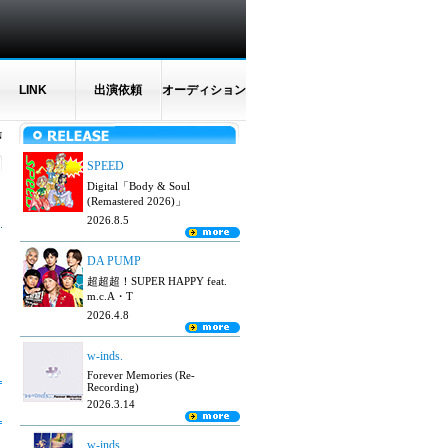
LINK
出演依頼
オーディション
N
SPEED
Digital「Body & Soul
(Remastered 2026)」
2026.8.5
DA PUMP
超超超！SUPER HAPPY feat.
m.c.A・T
2026.4.8
w-inds.
Forever Memories (Re-
Recording)
2026.3.14
w-inds.